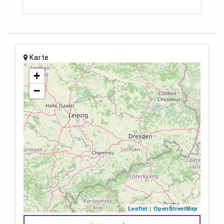
Karte
+
−
|
Leaflet
OpenStreetMap