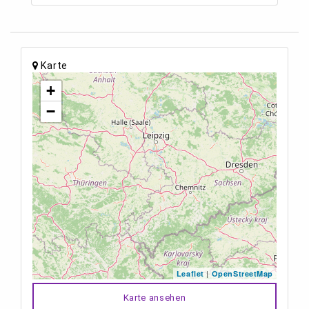
Karte
+
−
|
Leaflet
OpenStreetMap
Karte ansehen