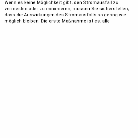
Wenn es keine Möglichkeit gibt, den Stromausfall zu
vermeiden oder zu minimieren, müssen Sie sicherstellen,
dass die Auswirkungen des Stromausfalls so gering wie
möglich bleiben. Die erste Maßnahme ist es, alle
notwendigen Vorsorgemaßnahmen zu treffen, um
sicherzustellen, dass Ihre Systeme redundant ausgelegt
sind und ein System das andere abdeckt. Außerdem
sollten Sie sicherstellen, dass alle Systeme über einen
Stromanschluss verfügen, der unabhängig von dem
Hauptstromanschluss ist. Dadurch wird verhindert, dass
alle Systeme gleichzeitig abgeschaltet werden und Sie
können einen Teil Ihrer Systeme in Betrieb halten, bis der
Strom wieder angestellt wird.
Es gibt also viele Dinge, die man beachten muss, wenn
man bei einem Stromausfall handeln will. Egal ob es darum
geht, dass man einen Notstromgenerator benutzt, dass
man Kühl- und Gefriergeräte richtig aufbewahrt oder dass
man im Hause selbst kleinere Reparaturen vornimmt - es
ist wichtig, dass man sich gut vorbereitet. Mit der
richtigen Vorbereitung können Sie sicherstellen, dass Sie
und Ihre Familie in einer Krisensituation bestmöglich
geschützt sind. Besuchen Sie unseren Blog noch heute,