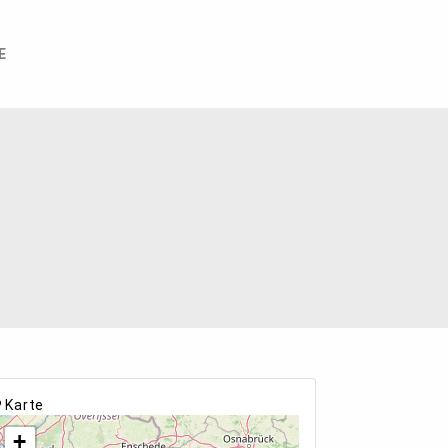
E
Karte
+