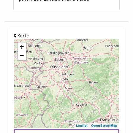
Karte
+
−
|
Leaflet
OpenStreetMap