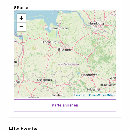
Karte
+
−
|
Leaflet
OpenStreetMap
Karte ansehen
Historie