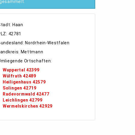
gesammelt.
Stadt: Haan
PLZ: 42781
Bundesland: Nordrhein-Westfalen
Landkreis: Mettmann
Umliegende Ortschaften:
Wuppertal 42399
Wülfrath 42489
Heiligenhaus 42579
Solingen 42719
Radevormwald 42477
Leichlingen 42799
Wermelskirchen 42929