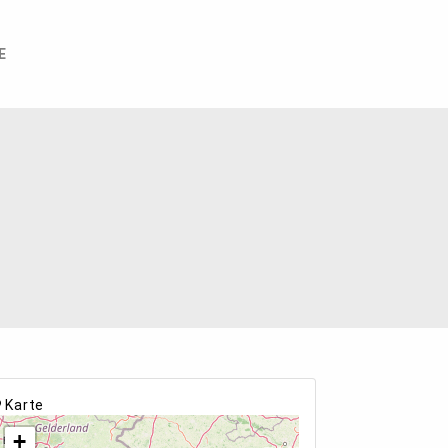
E
Karte
+