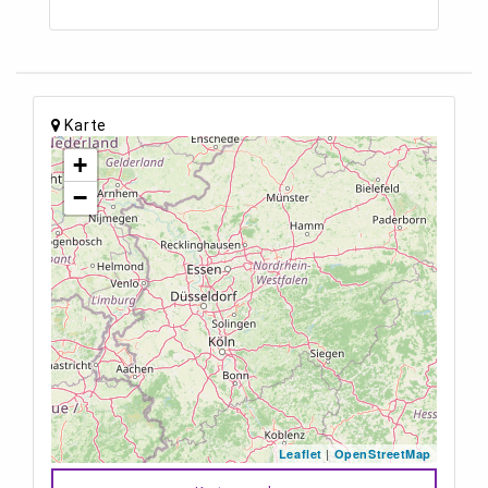
Karte
+
−
|
Leaflet
OpenStreetMap