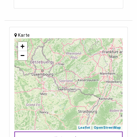
Karte
+
−
|
Leaflet
OpenStreetMap