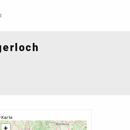
E
gerloch
Karte
+