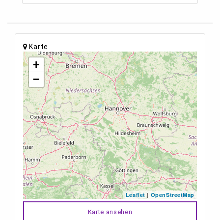
Karte
+
−
|
Leaflet
OpenStreetMap
Karte ansehen