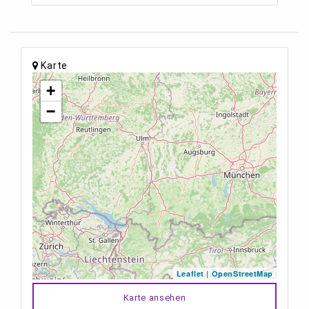
Karte
+
−
|
Leaflet
OpenStreetMap
Karte ansehen