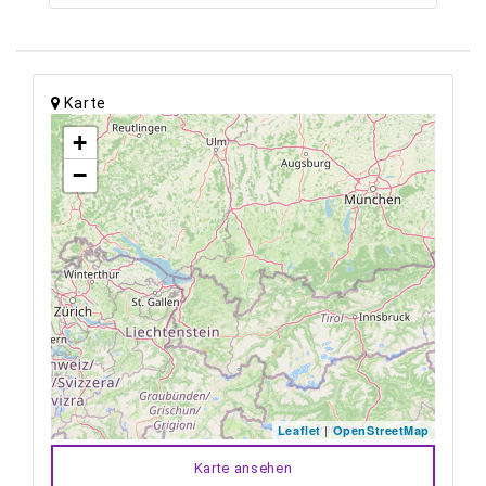
Karte
+
−
|
Leaflet
OpenStreetMap
Karte ansehen