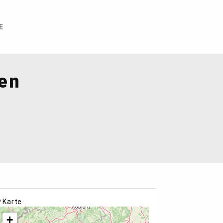
E
fen
Karte
+