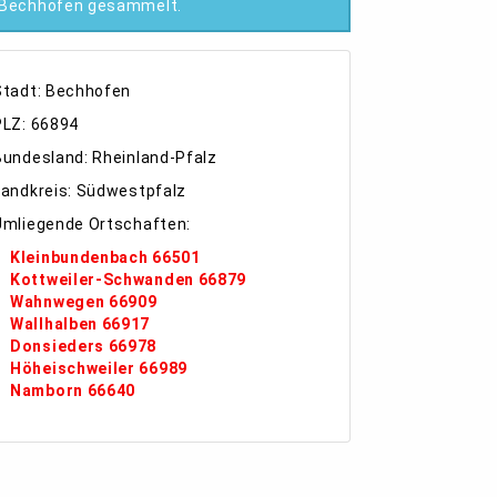
Bechhofen gesammelt.
Stadt: Bechhofen
PLZ: 66894
Bundesland: Rheinland-Pfalz
Landkreis: Südwestpfalz
Umliegende Ortschaften:
Kleinbundenbach 66501
Kottweiler-Schwanden 66879
Wahnwegen 66909
Wallhalben 66917
Donsieders 66978
Höheischweiler 66989
Namborn 66640