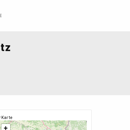
E
tz
Karte
+