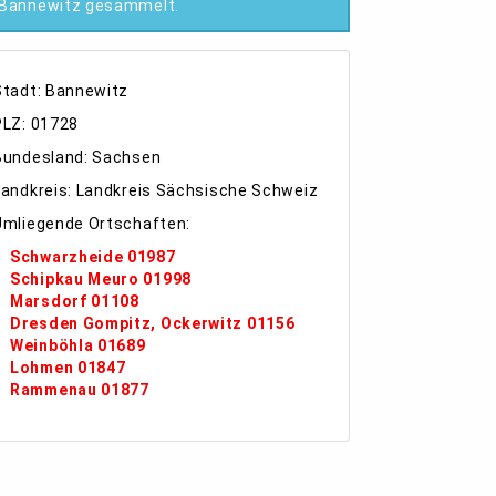
Bannewitz gesammelt.
Stadt: Bannewitz
PLZ: 01728
Bundesland: Sachsen
Landkreis: Landkreis Sächsische Schweiz
Umliegende Ortschaften:
Schwarzheide 01987
Schipkau Meuro 01998
Marsdorf 01108
Dresden Gompitz, Ockerwitz 01156
Weinböhla 01689
Lohmen 01847
Rammenau 01877